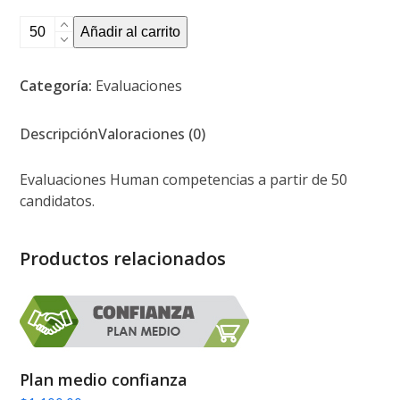
Plan
Añadir al carrito
avanzado
competencias
Categoría:
Evaluaciones
cantidad
Descripción
Valoraciones (0)
Evaluaciones Human competencias a partir de 50
candidatos.
Productos relacionados
Plan medio confianza