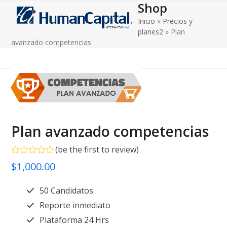
Shop
Open
Close
Skip
to
Inicio
»
Precios y
mobile
mobile
content
planes2
»
Plan
menu
menu
avanzado competencias
Plan avanzado competencias
(
be the first to review
)
Valorado
$
1,000.00
en
0
de
50 Candidatos
5
Reporte inmediato
Plataforma 24 Hrs