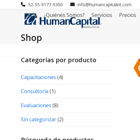
Skip
52-55-9177-9300
info@humancapitalint.com
to
Inicio
¿Quiénes Somos?
Servicios
Precios
content
Shop
Categorías por producto
Capacitaciones
(4)
Consultoría
(1)
Evaluaciones
(8)
Sin categorizar
(2)
Búsqueda de productos