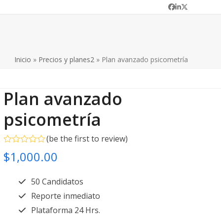
Facebook
LinkedIn
Twitter
Inicio
»
Precios y planes2
»
Plan avanzado psicometría
Plan avanzado
psicometría
(
be the first to review
)
Valorado
$
1,000.00
en
0
de
50 Candidatos
5
Reporte inmediato
Plataforma 24 Hrs.