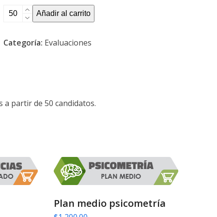
Plan
Añadir al carrito
avanzado
psicometría
Categoría:
Evaluaciones
cantidad
 a partir de 50 candidatos.
Plan medio psicometría