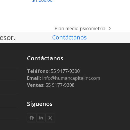
$
1,200.00
Plan medio psicometría
next
esor.
Contáctanos
post:
Contáctanos
Teléfono:
55 9177-9300
Email:
info@humancapitalint.com
Ventas:
55 9177-9308
Síguenos
Facebook
LinkedIn
X