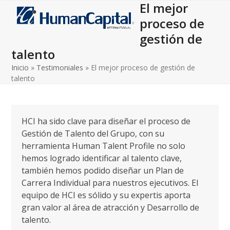
El mejor
Open
Close
Skip
to
proceso de
mobile
mobile
content
gestión de
menu
menu
talento
Inicio
»
Testimoniales
»
El mejor proceso de gestión de
talento
HCI ha sido clave para diseñar el proceso de
Gestión de Talento del Grupo, con su
herramienta Human Talent Profile no solo
hemos logrado identificar al talento clave,
también hemos podido diseñar un Plan de
Carrera Individual para nuestros ejecutivos. El
equipo de HCI es sólido y su expertis aporta
gran valor al área de atracción y Desarrollo de
talento.