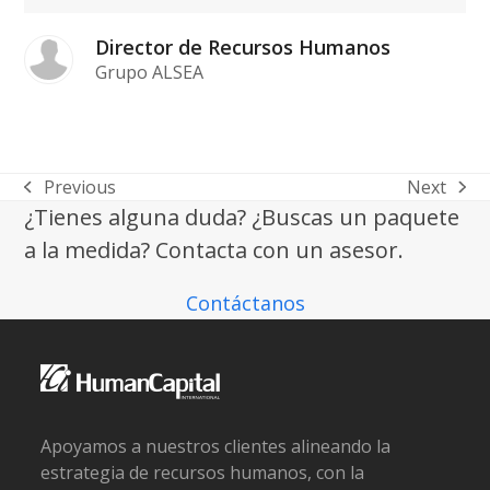
Director de Recursos Humanos
Grupo ALSEA
Previous
Next
previous
next
¿Tienes alguna duda? ¿Buscas un paquete
post:
post:
a la medida? Contacta con un asesor.
Contáctanos
Apoyamos a nuestros clientes alineando la
estrategia de recursos humanos, con la