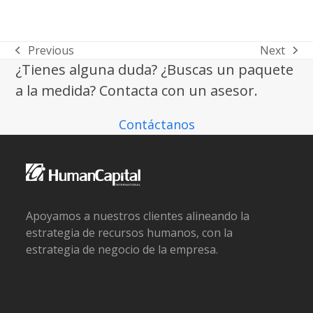
Previous
Next
previous
next
¿Tienes alguna duda? ¿Buscas un paquete
post:
post:
a la medida? Contacta con un asesor.
Contáctanos
Apoyamos a nuestros clientes alineando la
estrategia de recursos humanos, con la
estrategia de negocio de la empresa.