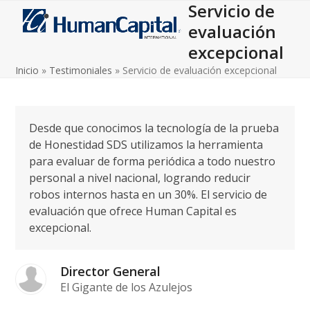
Servicio de
Open
Close
Skip
to
evaluación
mobile
mobile
content
excepcional
menu
menu
Inicio
»
Testimoniales
»
Servicio de evaluación excepcional
Desde que conocimos la tecnología de la prueba
de Honestidad SDS utilizamos la herramienta
para evaluar de forma periódica a todo nuestro
personal a nivel nacional, logrando reducir
robos internos hasta en un 30%. El servicio de
evaluación que ofrece Human Capital es
excepcional.
Director General
El Gigante de los Azulejos