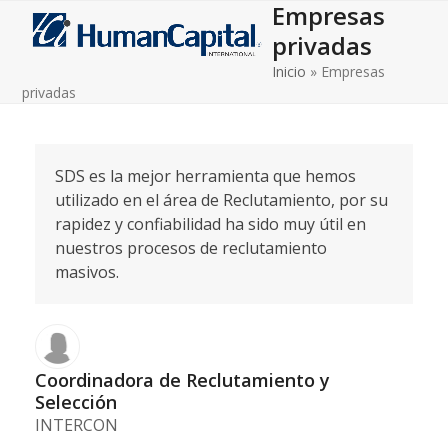
Empresas
Open
Close
Skip
to
privadas
mobile
mobile
content
Inicio
»
Empresas
menu
menu
privadas
SDS es la mejor herramienta que hemos
utilizado en el área de Reclutamiento, por su
rapidez y confiabilidad ha sido muy útil en
nuestros procesos de reclutamiento
masivos.
Coordinadora de Reclutamiento y
Selección
INTERCON