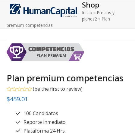
Shop
Open
Close
Skip
to
Inicio
»
Precios y
mobile
mobile
content
planes2
»
Plan
menu
menu
premium competencias
Plan premium competencias
(
be the first to review
)
Valorado
$
459.01
en
0
de
100 Candidatos
5
Reporte inmediato
Plataforma 24 Hrs.