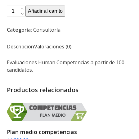
Plan
Añadir al carrito
premium
competencias
Categoría:
Consultoría
cantidad
Descripción
Valoraciones (0)
Evaluaciones Human Competencias a partir de 100
candidatos.
Productos relacionados
Plan medio competencias