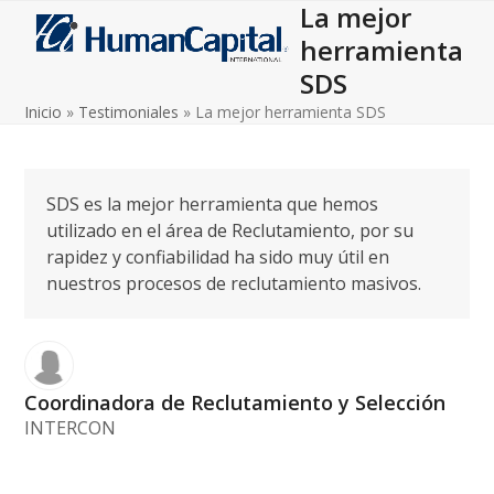
La mejor
Open
Close
Skip
to
herramienta
mobile
mobile
content
SDS
menu
menu
Inicio
»
Testimoniales
»
La mejor herramienta SDS
SDS es la mejor herramienta que hemos
utilizado en el área de Reclutamiento, por su
rapidez y confiabilidad ha sido muy útil en
nuestros procesos de reclutamiento masivos.
Coordinadora de Reclutamiento y Selección
INTERCON