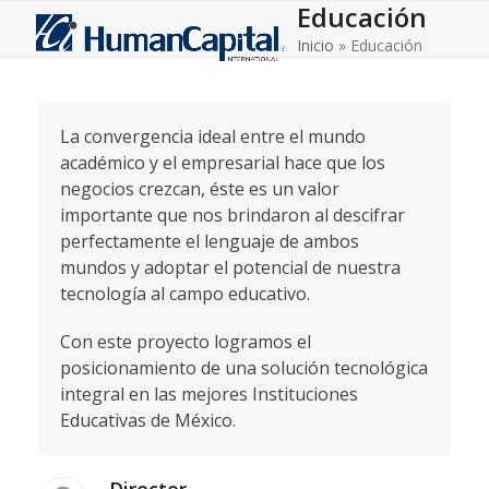
Educación
Open
Close
Skip
to
Inicio
»
Educación
mobile
mobile
content
menu
menu
La convergencia ideal entre el mundo
académico y el empresarial hace que los
negocios crezcan, éste es un valor
importante que nos brindaron al descifrar
perfectamente el lenguaje de ambos
mundos y adoptar el potencial de nuestra
tecnología al campo educativo.
Con este proyecto logramos el
posicionamiento de una solución tecnológica
integral en las mejores Instituciones
Educativas de México.