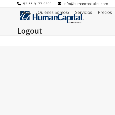
Skip
52-55-9177-9300
info@humancapitalint.com
to
Inicio
¿Quiénes Somos?
Servicios
Precios
content
Logout